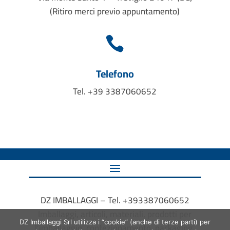
(Ritiro merci previo appuntamento)

Telefono
Tel. +39 3387060652
DZ IMBALLAGGI – Tel. +393387060652
Imballaggi, articoli, materiali, prodotti per
DZ Imballaggi Srl utilizza i “cookie” (anche di terze parti) per
l’imballaggio, confezionamento, packaging,