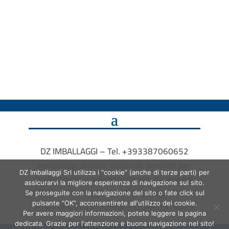
DZ IMBALLAGGI – Tel. +393387060652
Imballaggi, articoli, materiali, prodotti per
DZ Imballaggi Srl utilizza i “cookie” (anche di terze parti) per
l’imballaggio, confezionamento, packaging,
assicurarvi la migliore esperienza di navigazione sul sito.
spedizione, stoccaggio, traslochi, magazzini, etc…
Se proseguite con la navigazione del sito o fate click sul
P.IVA/CF 06793180966 – CCIAA 1915029
pulsante “OK”, acconsentirete all'utilizzo dei cookie.
Per avere maggiori informazioni, potete leggere la pagina
dedicata. Grazie per l'attenzione e buona navigazione nel sito!