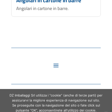
Angolari in cartone in barre
Angolari in cartone in barre.
DZ Imballaggi Srl utilizza i “cookie” (anche di terze parti) per
DZ Imballaggi Srl • Tel. 3387060652
assicurarvi la migliore esperienza di navigazione sul sito.
Se proseguite con la navigazione del sito o fate click sul
Imballaggi, articoli, materiali, prodotti per
pulsante “OK”, acconsentirete all'utilizzo dei cookie.