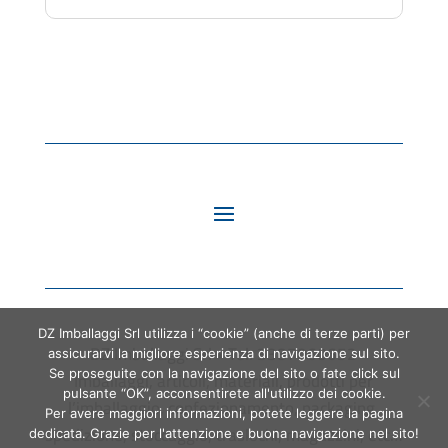
DZ Imballaggi Srl utilizza i “cookie” (anche di terze parti) per
DZ Imballaggi Srl • Tel. 3387060652
assicurarvi la migliore esperienza di navigazione sul sito.
Se proseguite con la navigazione del sito o fate click sul
Imballaggi, articoli, materiali, prodotti per
pulsante “OK”, acconsentirete all'utilizzo dei cookie.
l’imballaggio, confezionamento, packaging,
Per avere maggiori informazioni, potete leggere la pagina
spedizione, stoccaggio, traslochi, magazzini, etc…
dedicata. Grazie per l'attenzione e buona navigazione nel sito!