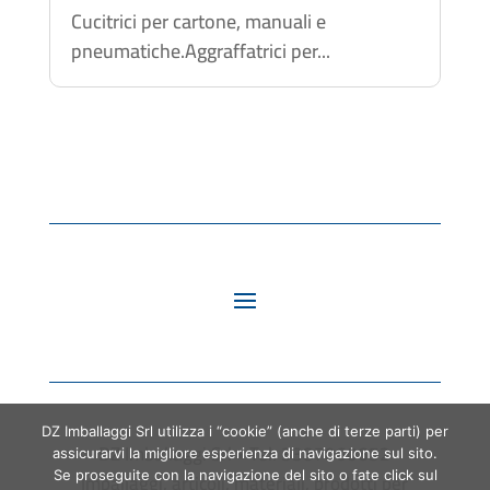
Cucitrici per cartone, manuali e
pneumatiche.Aggraffatrici per...
DZ Imballaggi Srl utilizza i “cookie” (anche di terze parti) per
DZ Imballaggi Srl • Tel. 3387060652
assicurarvi la migliore esperienza di navigazione sul sito.
Imballaggi, articoli, materiali, prodotti per
Se proseguite con la navigazione del sito o fate click sul