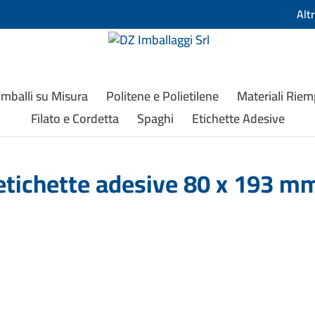
Alt
Imballi su Misura
Politene e Polietilene
Materiali Rie
Filato e Cordetta
Spaghi
Etichette Adesive
etichette adesive 80 x 193 m
0 x 193 mm Materiale: carta...