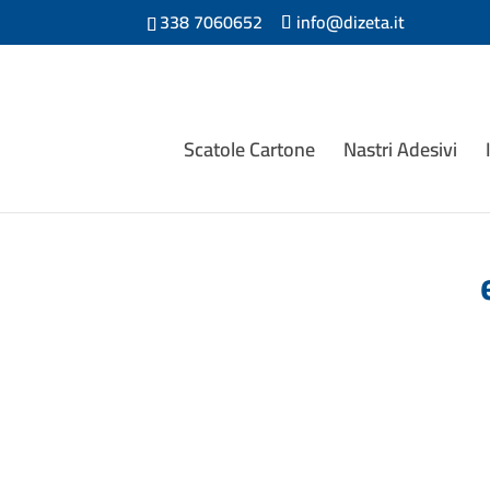
338 7060652
info@dizeta.it
Scatole Cartone
Nastri Adesivi
Etichette adesive stampate. Formato: 8