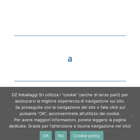
DZ Imballaggi Srl utilizza i “cookie” (anche di terze parti) per
DZ Imballaggi Srl • Tel. 3387060652
assicurarvi la migliore esperienza di navigazione sul sito.
Se proseguite con la navigazione del sito o fate click sul
Imballaggi, articoli, materiali, prodotti per
pulsante “OK”, acconsentirete all'utilizzo dei cookie.
l’imballaggio, confezionamento, packaging,
Per avere maggiori informazioni, potete leggere la pagina
spedizione, stoccaggio, traslochi, magazzini, etc…
dedicata. Grazie per l'attenzione e buona navigazione nel sito!
P.IVA/CF 06793180966 • CCIAA 1915029
OK
No
Cookie policy