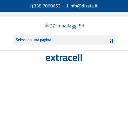
338 7060652
info@dizeta.it
Seleziona una pagina
extracell
Bobine Pluri-ball (o Airball o Bubblewrap)
disponibile in diverse...