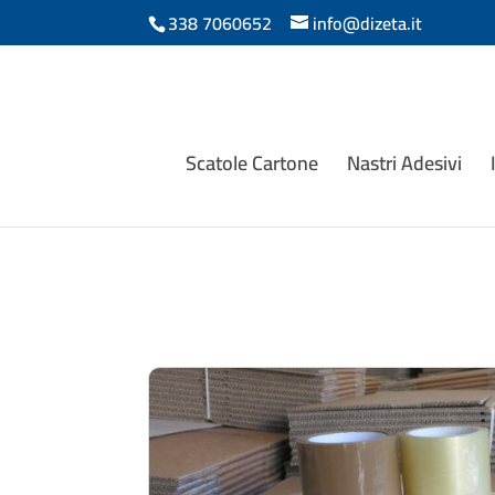
338 7060652
info@dizeta.it
Scatole Cartone
Nastri Adesivi