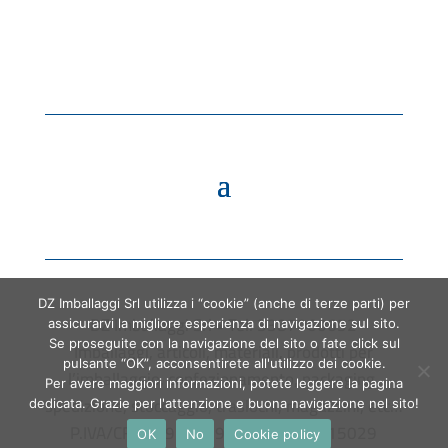
DZ Imballaggi Srl utilizza i “cookie” (anche di terze parti) per
DZ Imballaggi Srl • Tel. 3387060652
assicurarvi la migliore esperienza di navigazione sul sito.
Se proseguite con la navigazione del sito o fate click sul
Imballaggi, articoli, materiali, prodotti per
pulsante “OK”, acconsentirete all'utilizzo dei cookie.
l’imballaggio, confezionamento, packaging,
Per avere maggiori informazioni, potete leggere la pagina
spedizione, stoccaggio, traslochi, magazzini, etc…
dedicata. Grazie per l'attenzione e buona navigazione nel sito!
P.IVA/CF 06793180966 • CCIAA 1915029
OK
No
Cookie policy