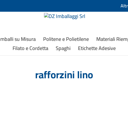
Alt
Imballi su Misura
Politene e Polietilene
Materiali Rie
Filato e Cordetta
Spaghi
Etichette Adesive
rafforzini lino
ta con fibre naturale di...