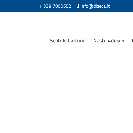
338 7060652
info@dizeta.it
Scatole Cartone
Nastri Adesivi
Composizione e caratteristiche: realizza