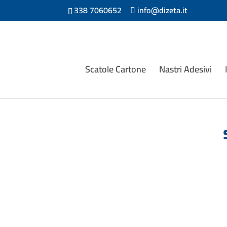
338 7060652
info@dizeta.it
Scatole Cartone
Nastri Adesivi
Saldatrici per sacchetti in polietilene, p