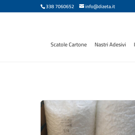
338 7060652
info@dizeta.it
Scatole Cartone
Nastri Adesivi