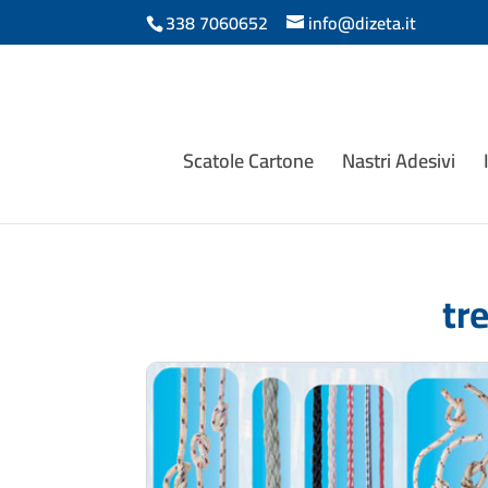
338 7060652
info@dizeta.it
Scatole Cartone
Nastri Adesivi
tr