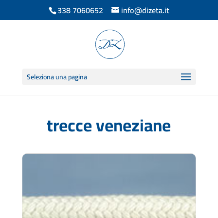
338 7060652
info@dizeta.it
Seleziona una pagina
trecce veneziane