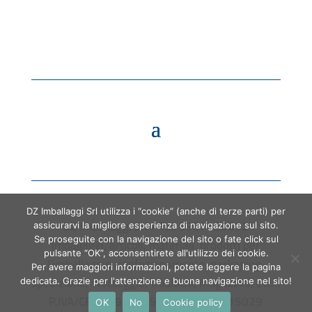
DZ Imballaggi Srl utilizza i “cookie” (anche di terze parti) per
DZ Imballaggi Srl • Tel. 3387060652
assicurarvi la migliore esperienza di navigazione sul sito.
Se proseguite con la navigazione del sito o fate click sul
Imballaggi, articoli, materiali, prodotti per
pulsante “OK”, acconsentirete all'utilizzo dei cookie.
l’imballaggio, confezionamento, packaging,
Per avere maggiori informazioni, potete leggere la pagina
spedizione, stoccaggio, traslochi, magazzini, etc…
dedicata. Grazie per l'attenzione e buona navigazione nel sito!
P.IVA/CF 06793180966 • CCIAA 1915029
OK
No
Cookie policy