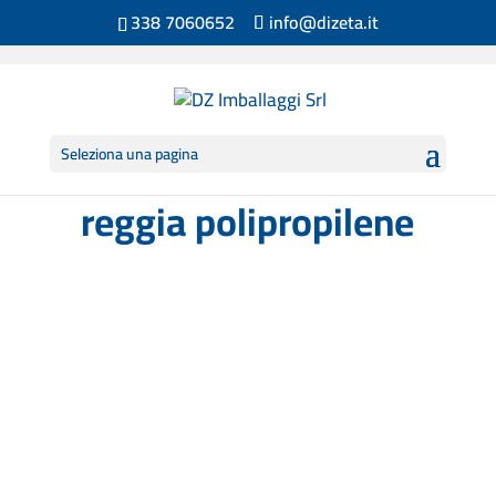
338 7060652
info@dizeta.it
Seleziona una pagina
reggia polipropilene
Reggia in polipropilene per impianti
manuale e per impianti...