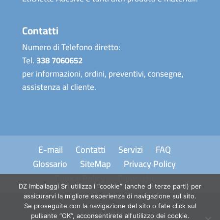
Contatti
Numero di Telefono diretto:
Tel.
338 7060652
per informazioni, ordini, preventivi, consegne,
assistenza al cliente.
E-mail
Contatti
Servizi
FAQ
Glossario
SiteMap
Privacy Policy
Cookie Policy
Copyright
DZ Imballaggi Srl utilizza i “cookie” (anche di terze parti) per
assicurarvi la migliore esperienza di navigazione sul sito.
Se proseguite con la navigazione del sito o fate click sul
pulsante “OK”, acconsentirete all'utilizzo dei cookie.