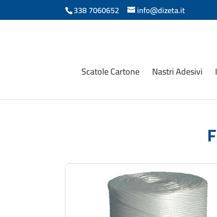
338 7060652
info@dizeta.it
Scatole Cartone
Nastri Adesivi
F