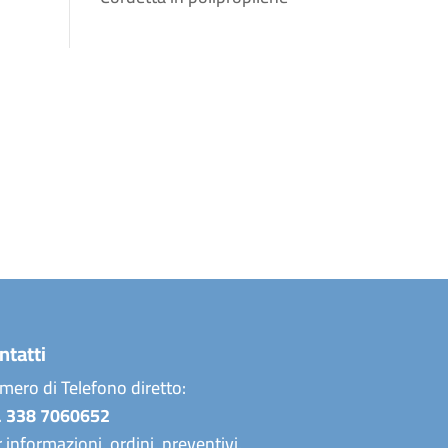
ntatti
ero di Telefono diretto:
.
338 7060652
 informazioni, ordini, preventivi,