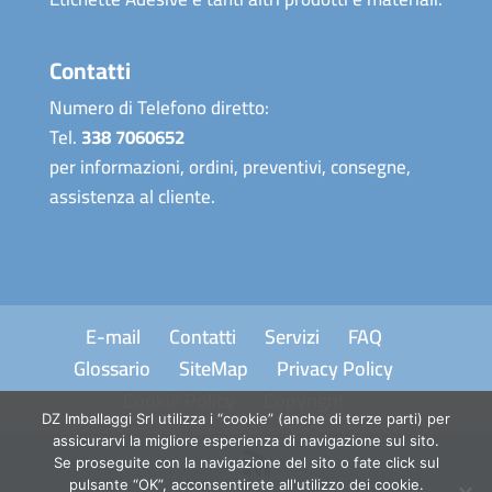
Contatti
Numero di Telefono diretto:
Tel.
338 7060652
per informazioni, ordini, preventivi, consegne,
assistenza al cliente.
E-mail
Contatti
Servizi
FAQ
Glossario
SiteMap
Privacy Policy
Cookie Policy
Copyright
DZ Imballaggi Srl utilizza i “cookie” (anche di terze parti) per
assicurarvi la migliore esperienza di navigazione sul sito.
Se proseguite con la navigazione del sito o fate click sul
pulsante “OK”, acconsentirete all'utilizzo dei cookie.